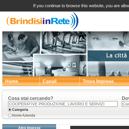
Cisternino (BR) Coo
If you continue to browse this website, you are allow
Home
Canali
Trova Imprese
Cosa stai cercando?
Do
Categoria
Nome Azienda
Altre Imprese