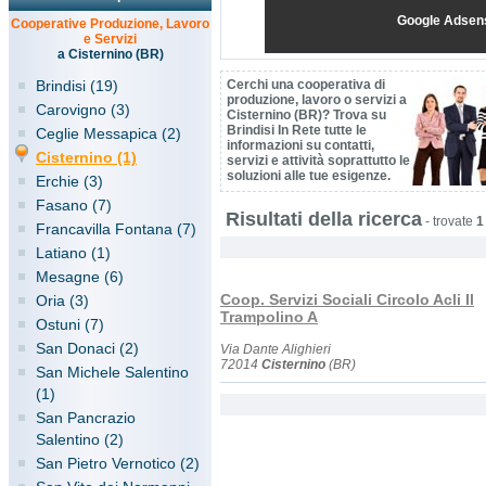
Google Adsen
Cooperative Produzione, Lavoro
e Servizi
a Cisternino (BR)
Brindisi (19)
Cerchi una cooperativa di
produzione, lavoro o servizi a
Carovigno (3)
Cisternino (BR)? Trova su
Brindisi In Rete tutte le
Ceglie Messapica (2)
informazioni su contatti,
Cisternino (1)
servizi e attività soprattutto le
soluzioni alle tue esigenze.
Erchie (3)
Fasano (7)
Risultati della ricerca
-
trovate
1
Francavilla Fontana (7)
Latiano (1)
Mesagne (6)
Coop. Servizi Sociali Circolo Acli Il
Oria (3)
Trampolino A
Ostuni (7)
San Donaci (2)
Via Dante Alighieri
72014
Cisternino
(BR)
San Michele Salentino
(1)
San Pancrazio
Salentino (2)
San Pietro Vernotico (2)